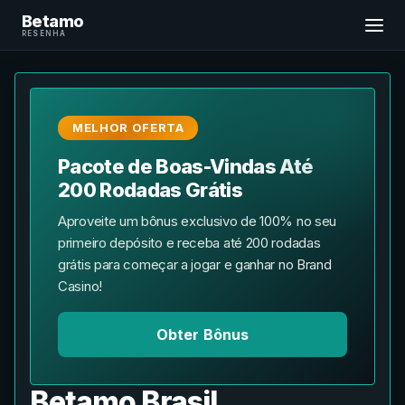
Betamo
RESENHA
MELHOR OFERTA
Pacote de Boas-Vindas Até
200 Rodadas Grátis
Aproveite um bônus exclusivo de 100% no seu
primeiro depósito e receba até 200 rodadas
grátis para começar a jogar e ganhar no Brand
Casino!
Obter Bônus
Betamo Brasil