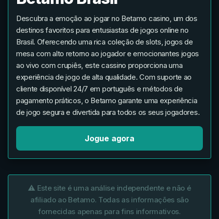
Descubra a emoção ao jogar no Betamo casino, um dos
destinos favoritos para entusiastas de jogos online no
Brasil. Oferecendo uma rica coleção de slots, jogos de
mesa com alto retorno ao jogador e emocionantes jogos
ao vivo com crupiês, este cassino proporciona uma
experiência de jogo de alta qualidade. Com suporte ao
cliente disponível 24/7 em português e métodos de
pagamento práticos, o Betamo garante uma experiência
de jogo segura e divertida para todos os seus jogadores.
Jogue agora
⚠ Este site é uma análise independente e não é
afiliado ao Betamo. Todas as informações são
fornecidas apenas para fins informativos.