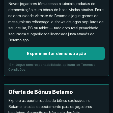
Novos jogadores têm acesso a tutoriais, rodadas de
demonstração e um bônus de boas-vindas atrativo. Entre
na comunidade vibrante do Betamo e jogue games de
mesa, roletas relâmpago, e shows de jogos populares de
seu celular, PC ou tablet — tudo com total privacidade,
segurança e jogabilidade licenciada justa através do
Betamo app.
Experimentar demonstração
18+. Jogue com responsabilidade, aplicam-se Termos e
Condições.
Oferta de Bônus Betamo
Explore as oportunidades de bônus exclusivas no
Betamo, criadas especialmente para os jogadores
brasileiros. Aproveite os bônus de depósito