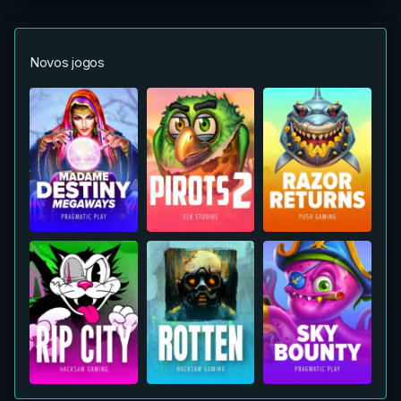
Novos jogos