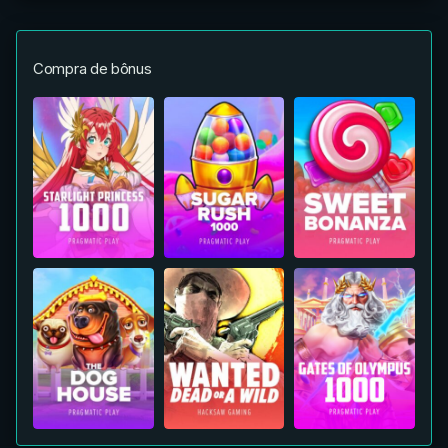
Compra de bônus