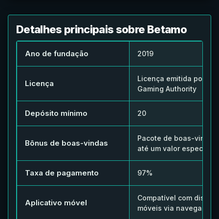
Detalhes principais sobre Betamo
Ano de fundação
2019
Licença emitida por Ma
Licença
Gaming Authority
Depósito mínimo
20
Pacote de boas-vindas
Bônus de boas-vindas
até um valor específico
Taxa de pagamento
97%
Compatível com disposi
Aplicativo móvel
móveis via navegador