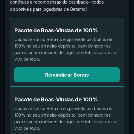
contínuas e recompensas de cashback—todos
disponíveis para jogadores de Betamo!
Pacote de Boas-Vindas de 100%
Cadastre-se no Betamo e aproveite um bônus de
100% no seu primeiro depósito, com dinheiro real
para usar em milhares de jogos de slots e casino ao
vivo de topo.
Reivindicar Bônus
Pacote de Boas-Vindas de 100%
Cadastre-se no Betamo e aproveite um bônus de
100% no seu primeiro depósito, com dinheiro real
para usar em milhares de jogos de slots e casino ao
vivo de topo.