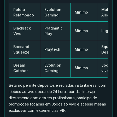
Roleta
Evolution
Multipli
Mínimo
Relâmpago
Gaming
Aleatóri
Blackjack
Pragmatic
Mínimo
Lugares 
Vivo
Play
Baccarat
Squeez
Playtech
Mínimo
Squeeze
Desacel
Dream
Evolution
Jogo de
Mínimo
Catcher
Gaming
vivo
Betamo permite depósitos e retiradas instantâneas, com
lobbies ao vivo operando 24 horas por dia. Interaja
diretamente com dealers profissionais, participe de
promoções focadas em Jogos ao Vivo e acesse mesas
exclusivas com experiências VIP.