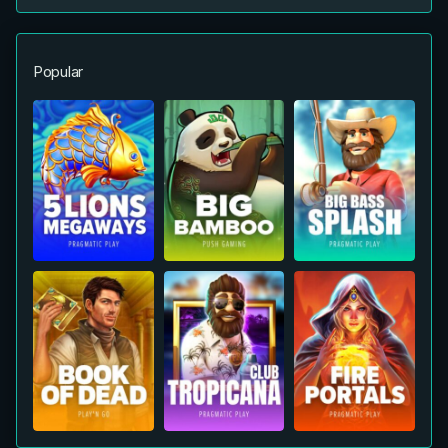
Popular