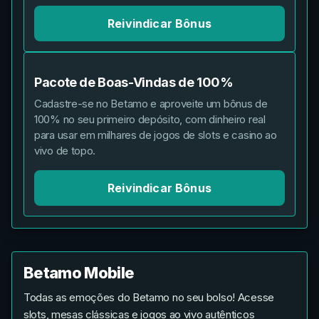
Reivindicar Bônus
Pacote de Boas-Vindas de 100%
Cadastre-se no Betamo e aproveite um bônus de
100% no seu primeiro depósito, com dinheiro real
para usar em milhares de jogos de slots e casino ao
vivo de topo.
Reivindicar Bônus
Betamo Mobile
Todas as emoções do Betamo no seu bolso! Acesse
slots, mesas clássicas e jogos ao vivo autênticos