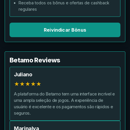
Receba todos os bônus e ofertas de cashback
regulares
Reivindicar Bônus
Betamo Reviews
Juliano
★
★
★
★
★
A plataforma do Betamo tem uma interface incrível e
uma ampla seleção de jogos. A experiência de
usuário é excelente e os pagamentos são rápidos e
seguros.
Marinalva