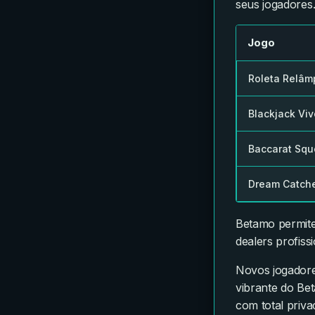
seus jogadores
Jogo
Roleta Relâ
Blackjack Viv
Baccarat Sq
Dream Catch
Betamo permite 
dealers profis
Novos jogadore
vibrante do Be
com total priva