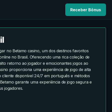
Receber Bônus
il
ar no Betamo casino, um dos destinos favoritos
 online no Brasil. Oferecendo uma rica coleção de
alto retorno ao jogador e emocionantes jogos ao
ssino proporciona uma experiência de jogo de alta
 cliente disponível 24/7 em português e métodos
 Betamo garante uma experiência de jogo segura e
us jogadores.