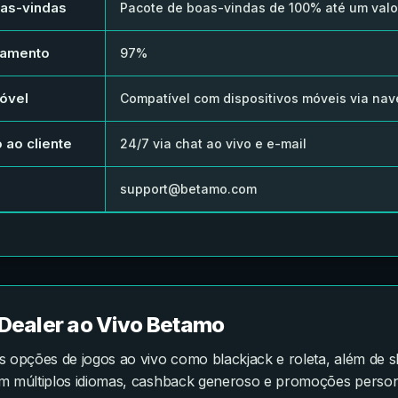
as-vindas
Pacote de boas-vindas de 100% até um valo
gamento
97%
móvel
Compatível com dispositivos móveis via na
 ao cliente
24/7 via chat ao vivo e e-mail
support@betamo.com
Dealer ao Vivo Betamo
s opções de jogos ao vivo como blackjack e roleta, além de 
m múltiplos idiomas, cashback generoso e promoções person