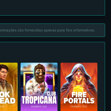
formações são fornecidas apenas para fins informativos.